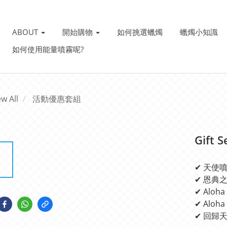
ABOUT
開始購物
如何挑選蠟燭
蠟燭小知識
如何使用能量噴霧呢?
ew All
活動優惠套組
Gift S
✔ 天使噴霧
✔ 恩典之
✔ Aloha
✔ Aloh
✔ 回歸