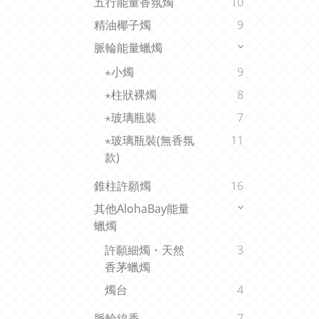
五行能量香氛燭
10
精油椰子燭
9
脈輪能量蠟燭
⋆小燭
9
⋆柱狀裸燭
8
⋆玻璃瓶裝
7
⋆玻璃瓶裝(無香氛
11
款)
錐柱許願燭
16
其他AlohaBay能量
蠟燭
許願細燭・天然
3
香茅蠟燭
燭台
4
脈輪線香
7