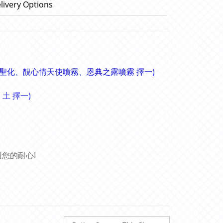
livery Options
聖化
、
靚心情天使
噴霧
、
恩典之露噴霧 擇一
)
土 擇一)
您的耐心!