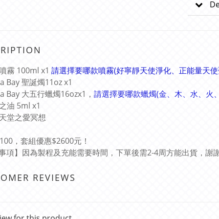
De
RIPTION
使噴霧 100ml
x1
請選擇要哪款噴霧(
好寧靜天使淨化
、
正能量天使
oha Bay 聖誕燭11oz x1
ha Bay 大五行蠟燭16ozx1
，
請選擇要哪款蠟燭(金、木、水、火、
之油 5ml x1
回歸天堂之愛冥想
3100，套組優惠
$2600元！
事項】因為製程及充能需要時間，下單後需2-4周方能出貨，謝謝
TOMER REVIEWS
iew for this product