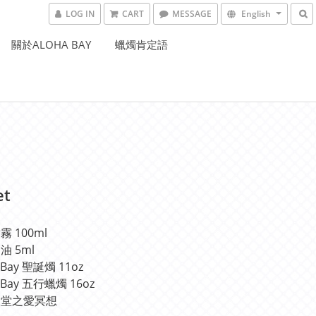
LOG IN
CART
MESSAGE
English
關於ALOHA BAY
蠟燭肯定語
et
 100ml 
油 5ml
 Bay 聖誕燭 11oz
a Bay 五行蠟燭 16oz
天堂之愛冥想