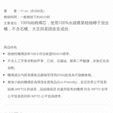
重 量：11 oz（約300克）
燃燒時間：一般燃燒下約60小時
100%純棉燭芯，使用100%永續農業植物椰子混合
主要成分：
蠟，不含石蠟、大豆與基因改造成份
。
商品特色
植物性蠟燭染料100％符合歐盟REACH標準。
不含人工芳香溶劑如甲苯、己烷、石腦油、鄰苯二甲酸鹽，亦無石化添
加劑。
蠟燭成分均經美國食品藥物管理局(FDA)批准為可接觸食物。
奧海小鎮的蠟燭皆為環境友善商品(Eco-Friendly)，並且世界公平貿易
組織 (WFTO) 的成員，該組織保證 此處所販售的蠟燭 符合 WFTO 全球
公平貿易原則和 WFTO 公平貿易標準。