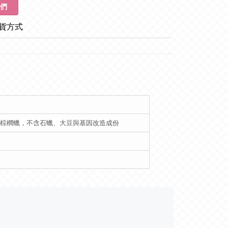
們
貨方式
證之棕櫚蠟，不含石蠟、大豆與基因改造成份