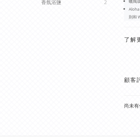
蠟燭成
香氛浴鹽
2
Alo
則和 
了解
顧客
尚未有