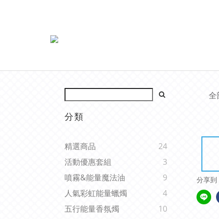
全
分類
精選商品
24
活動優惠套組
3
噴霧&能量魔法油
9
分享到
人氣彩虹能量蠟燭
4
五行能量香氛燭
10