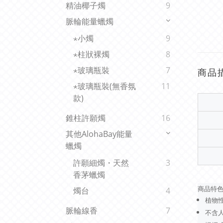
精油椰子燭
9
脈輪能量蠟燭
⋆小燭
9
⋆柱狀裸燭
8
⋆玻璃瓶裝
7
商品
⋆玻璃瓶裝(無香氛
11
款)
錐柱許願燭
16
其他AlohaBay能量
蠟燭
許願細燭・天然
3
香茅蠟燭
商品特
燭台
4
植物性
脈輪線香
7
不含