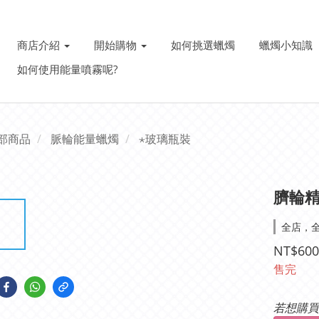
商店介紹
開始購物
如何挑選蠟燭
蠟燭小知識
如何使用能量噴霧呢?
部商品
脈輪能量蠟燭
⋆玻璃瓶裝
臍輪精
全店，全
NT$600
售完
若想購買