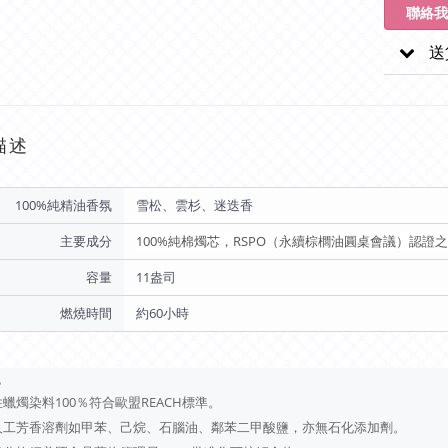
聯絡我
送
描述
100%純精油香氛
雪松、雲杉、迷迭香
主要成分
100%純棉燭芯，RSPO（永續棕櫚油圓桌會議）認
容量
11盎司
燃燒時間
約60小時
色
蠟燭染料100％符合歐盟REACH標準。
人工芳香溶劑如甲苯、己烷、石腦油、鄰苯二甲酸鹽，亦無石化添加劑。