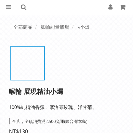
全部商品
脈輪能量蠟燭
⋆小燭
喉輪 展現精油小燭
100%純精油香氛：摩洛哥玫瑰、洋甘菊。
全店，全鎮消費滿2,500免運(限台灣本島)
NT$130