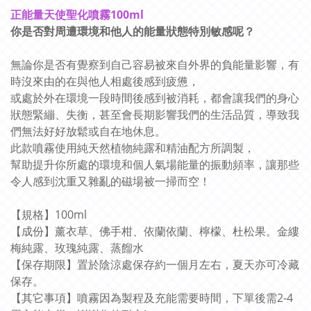
正能量天使聖化噴霧100ml
你是否對周遭環境和他人的能量狀態特別敏感呢？
無論你是否有覺察到自己容易被來自外界的負能量影響，有
時沒來由的在與他人相處後感到疲憊，
或處於外在環境一段時間後感到被消耗，都會讓我們的身心
狀態緊繃、失衡，甚至會長期影響我們的生活品質，導致我
們無法好好放鬆或自在地休息。
此款噴霧使用純天然植物純露和精油配方所調製，
幫助提升你所處的環境和個人氣場能量的振動頻率，讓那些
令人感到沈重又雜亂的磁場被一掃而空！
【規格】100ml
【成份】薰衣草、佛手柑、依蘭依蘭、檸檬、杜松果。金縷
梅純露、玫瑰純露、蒸餾水
【保存期限】置於陰涼處保存約一個月左右，夏天亦可冷藏
保存。
【
其它事項】
噴霧因為製程及充能需要時間，下單後需2-4