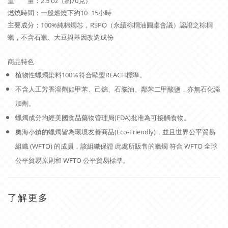
重 量：2.5 oz（約70克）
燃燒時間：一般燃燒下約10~15小時
主要成分：100%純棉燭芯，RSPO（永續棕櫚油圓桌會議）認證之棕櫚
蠟，不含石蠟、大豆與基因改造成份
商品特色
植物性蠟燭染料100％符合歐盟REACH標準。
不含人工芳香溶劑如甲苯、己烷、石腦油、鄰苯二甲酸鹽，亦無石化添
加劑。
蠟燭成分均經美國食品藥物管理局(FDA)批准為可接觸食物。
奧海小鎮的蠟燭皆為環境友善商品(Eco-Friendly)，並且世界公平貿易
組織 (WFTO) 的成員，該組織保證 此處所販售的蠟燭 符合 WFTO 全球
公平貿易原則和 WFTO 公平貿易標準。
了解更多