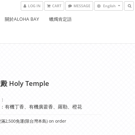
LOG IN
CART
MESSAGE
English
關於ALOHA BAY
蠟燭肯定語
 Holy Temple
：
：有機丁香、有機廣藿香、羅勒、橙花
2,500免運(限台灣本島) on order