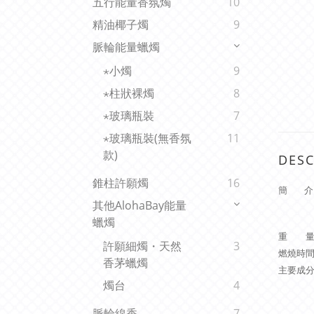
五行能量香氛燭
10
精油椰子燭
9
脈輪能量蠟燭
⋆小燭
9
⋆柱狀裸燭
8
⋆玻璃瓶裝
7
⋆玻璃瓶裝(無香氛
11
款)
DESC
錐柱許願燭
16
簡 介
其他AlohaBay能量
蠟燭
重 量：
許願細燭・天然
3
燃燒時間
香茅蠟燭
主要成
燭台
4
脈輪線香
7