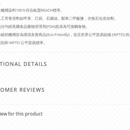
色
蠟燭染料100％符合歐盟REACH標準。
人工芳香溶劑如甲苯、己烷、石腦油、鄰苯二甲酸鹽，亦無石化添加劑。
分均經美國食品藥物管理局(FDA)批准為可接觸食物。
鎮的蠟燭皆為環境友善商品(Eco-Friendly)，並且世界公平貿易組織 (WFTO
則和 WFTO 公平貿易標準。
TIONAL DETAILS
TOMER REVIEWS
iew for this product