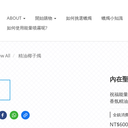
ABOUT
開始購物
如何挑選蠟燭
蠟燭小知識
如何使用能量噴霧呢?
ew All
精油椰子燭
內在聖殿
祝福能量
香氛精油
全鎮消費滿
NT$600