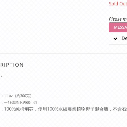
Sold Ou
Please me
MESSA
De
RIPTION
：
11 oz（約300克）
：一般燃燒下約60小時
100%純棉燭芯，使用100%永續農業植物椰子混合蠟，不含
分：