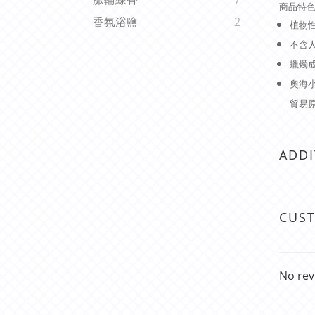
商品特
香氛浴鹽
2
植物性
不含
蠟燭成
奧海小
貿易原
ADDI
CUS
No rev