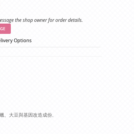
t
ssage the shop owner for order details.
GE
livery Options
石蠟、大豆與基因改造成份
。